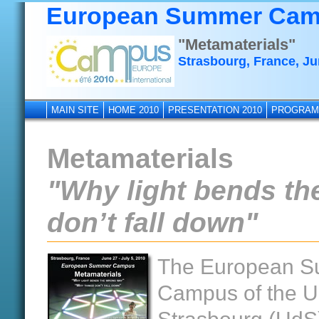
European Summer Cam
"Metamaterials"
Strasbourg, France, Ju
MAIN SITE
HOME 2010
PRESENTATION 2010
PROGRAM
Metamaterials
"Why light bends th
don’t fall down"
The European 
Campus of the Un